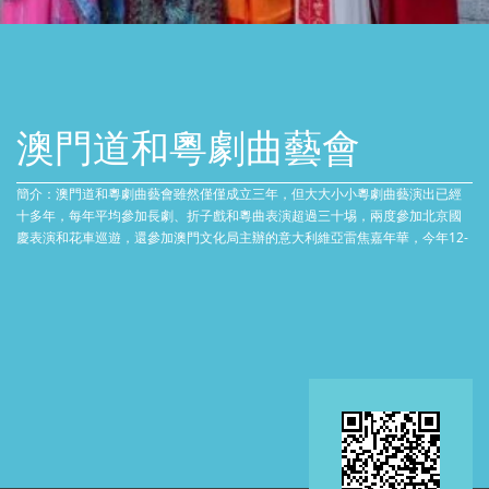
澳門道和粵劇曲藝會
簡介：澳門道和粵劇曲藝會雖然僅僅成立三年，但大大小小粵劇曲藝演出已經
十多年，每年平均參加長劇、折子戲和粵曲表演超過三十埸，兩度參加北京國
慶表演和花車巡遊，還參加澳門文化局主辦的意大利維亞雷焦嘉年華，今年12-
04参加拉丁幻彩大巡游，為推動粵劇粵曲不為愚力，為敬老不辭勞苦。