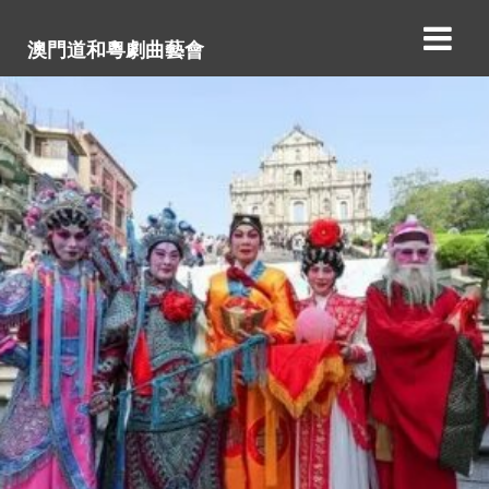
澳門道和粵劇曲藝會